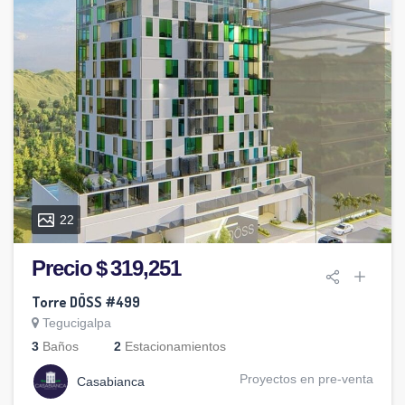
22
Precio $ 319,251
Torre DÖSS #499
Tegucigalpa
3
Baños
2
Estacionamientos
Proyectos en pre-venta
Casabianca