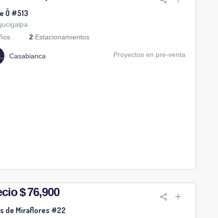
e Ô #513
gucigalpa
ños
2
Estacionamientos
Proyectos en pre-venta
Casabianca
cio $ 76,900
os de Miraflores #22