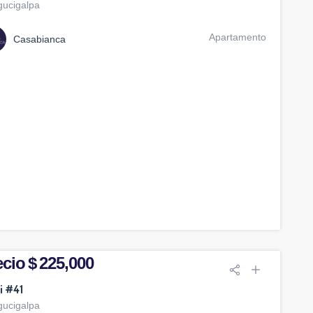
gucigalpa
Apartamento
Casabianca
cio $ 225,000
li #41
gucigalpa