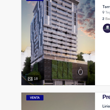
Torr
Te
2
Ba
18
Pre
VENTA
Liri