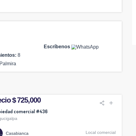
Escríbenos
ientos:
8
Palmira
cio $ 725,000
piedad comercial #436
gucigalpa
Local comercial
Casabianca