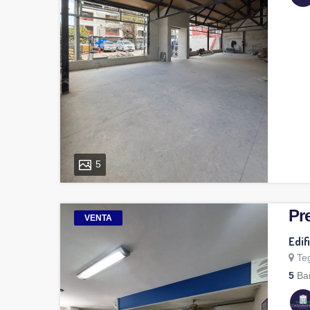
5
Pre
VENTA
Edif
Te
5
Ba