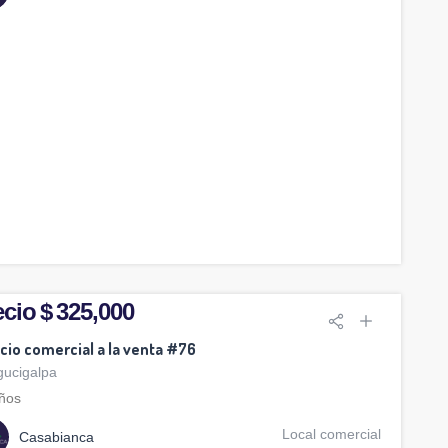
cio $ 325,000
icio comercial a la venta #76
gucigalpa
ños
Local comercial
Casabianca