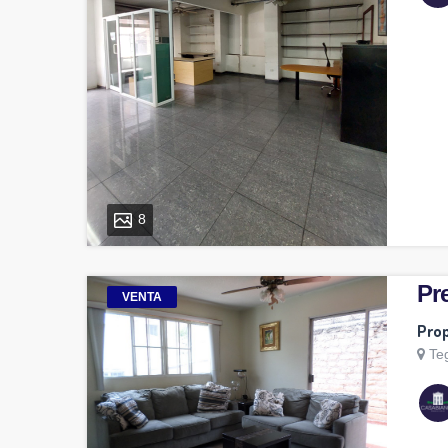
8
Pre
VENTA
Prop
Te