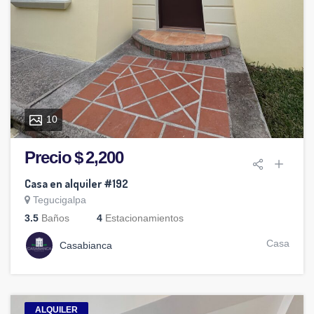
10
Precio $ 2,200
Casa en alquiler #192
Tegucigalpa
3.5
Baños
4
Estacionamientos
Casa
Casabianca
ALQUILER