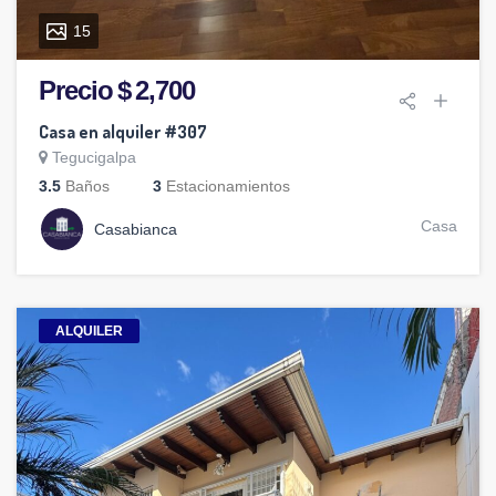
15
Precio $ 2,700
Casa en alquiler #307
Tegucigalpa
3.5
Baños
3
Estacionamientos
Casa
Casabianca
ALQUILER