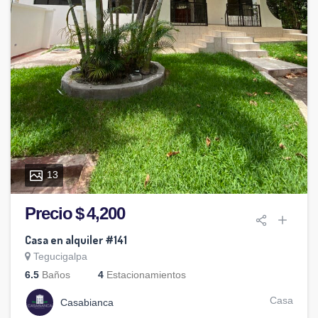
13
Precio $ 4,200
Casa en alquiler #141
Tegucigalpa
6.5
Baños
4
Estacionamientos
Casa
Casabianca