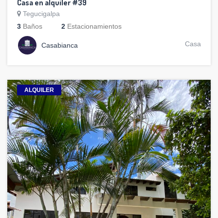
Casa en alquiler #39
Tegucigalpa
3
Baños
2
Estacionamientos
Casa
Casabianca
ALQUILER