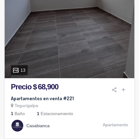
13
Precio $ 68,900
Apartamentos en venta #221
Tegucigalpa
1
Baño
1
Estacionamiento
Apartamento
Casabianca