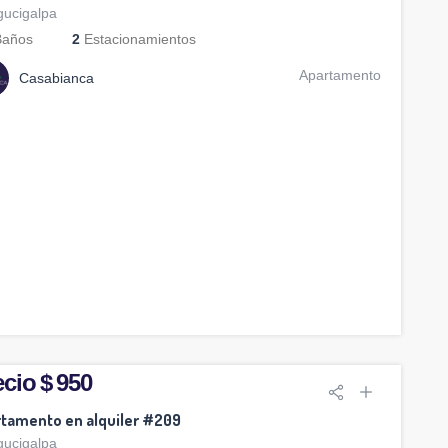
gucigalpa
años
2
Estacionamientos
Apartamento
Casabianca
cio $ 950
tamento en alquiler #209
gucigalpa