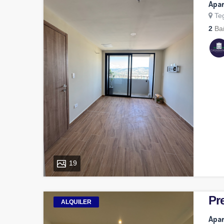
Apar
Te
2
Ba
19
Pre
ALQUILER
Apar