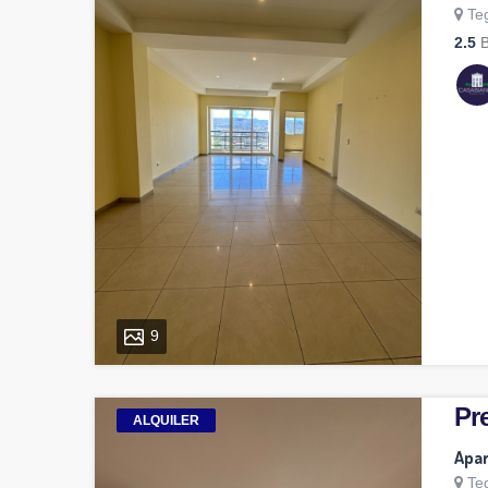
Te
2.5
B
9
Pre
ALQUILER
Apar
Te