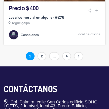
Precio $ 400
Local comercial en alquiler #270
Tegucigalpa
Local de oficina
Casabianca
Paginación
Página
Página
Página
1
2
…
4
de
entradas
CONTÁCTANOS
Col. Palmira, calle San Carlos edificio SOHO
LOFTS, 2do nivel, local #3, Frente Edificio,